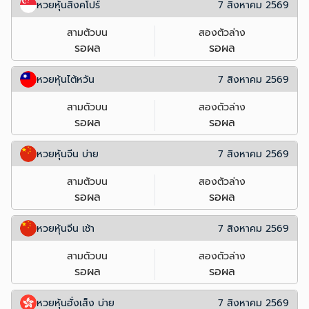
หวยหุ้นสิงคโปร์
7 สิงหาคม 2569
สามตัวบน
สองตัวล่าง
รอผล
รอผล
หวยหุ้นไต้หวัน
7 สิงหาคม 2569
สามตัวบน
สองตัวล่าง
รอผล
รอผล
หวยหุ้นจีน บ่าย
7 สิงหาคม 2569
สามตัวบน
สองตัวล่าง
รอผล
รอผล
หวยหุ้นจีน เช้า
7 สิงหาคม 2569
สามตัวบน
สองตัวล่าง
รอผล
รอผล
หวยหุ้นฮั่งเส็ง บ่าย
7 สิงหาคม 2569