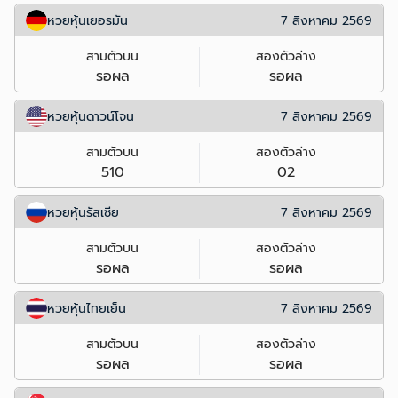
หวยหุ้นเยอรมัน
7 สิงหาคม 2569
สามตัวบน
สองตัวล่าง
รอผล
รอผล
หวยหุ้นดาวน์โจน
7 สิงหาคม 2569
สามตัวบน
สองตัวล่าง
510
02
หวยหุ้นรัสเซีย
7 สิงหาคม 2569
สามตัวบน
สองตัวล่าง
รอผล
รอผล
หวยหุ้นไทยเย็น
7 สิงหาคม 2569
สามตัวบน
สองตัวล่าง
รอผล
รอผล